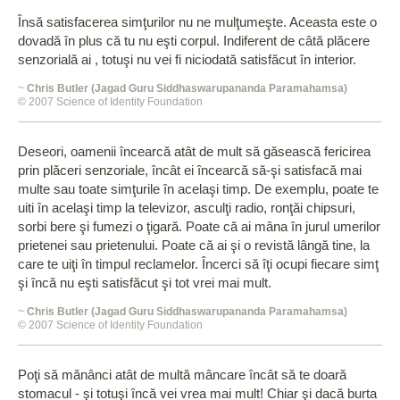
Însă satisfacerea simţurilor nu ne mulţumeşte. Aceasta este o
dovadă în plus că tu nu eşti corpul. Indiferent de câtă plăcere
senzorială ai , totuşi nu vei fi niciodată satisfăcut în interior.
~
Chris Butler (Jagad Guru Siddhaswarupananda Paramahamsa)
© 2007 Science of Identity Foundation
Deseori, oamenii încearcă atât de mult să găsească fericirea
prin plăceri senzoriale, încât ei încearcă să-şi satisfacă mai
multe sau toate simţurile în acelaşi timp. De exemplu, poate te
uiti în acelaşi timp la televizor, asculţi radio, ronţăi chipsuri,
sorbi bere şi fumezi o ţigară. Poate că ai mâna în jurul umerilor
prietenei sau prietenului. Poate că ai şi o revistă lângă tine, la
care te uiţi în timpul reclamelor. Încerci să îţi ocupi fiecare simţ
şi încă nu eşti satisfăcut şi tot vrei mai mult.
~
Chris Butler (Jagad Guru Siddhaswarupananda Paramahamsa)
© 2007 Science of Identity Foundation
Poţi să mănânci atât de multă mâncare încât să te doară
stomacul - şi totuşi încă vei vrea mai mult! Chiar şi dacă burta