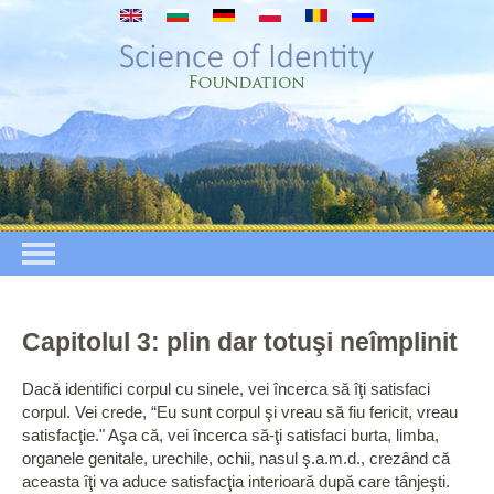
Mergi la conţinutul principal
Capitolul 3: plin dar totuşi neîmplinit
Dacă identifici corpul cu sinele, vei încerca să îţi satisfaci
corpul. Vei crede, “Eu sunt corpul şi vreau să fiu fericit, vreau
satisfacţie." Aşa că, vei încerca să-ţi satisfaci burta, limba,
organele genitale, urechile, ochii, nasul ş.a.m.d., crezând că
aceasta îţi va aduce satisfacţia interioară după care tânjeşti.