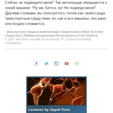
Сейчас не подведите меня!” Так автогонщик обращается к
своей машине: “Ну же, Бетси, ну! Не подведи меня!”
Другими словами, вы пользуетесь телом как своего рода
транспортным средством; но, как и все машины, оно рано
или поздно сломается.
~
Джагад-гуру Сиддхасварупананда Парамахамса (Крис Батлер)
(Jagad Guru Siddhaswarupananda Paramahamsa (Chris Butler))
© 2007 Институт знаний об истинном “Я” (Science of Identity
Foundation)
Lectures by Jagad Guru