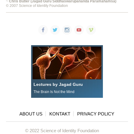
~
Chris Butler (Jagad Guru Siddhaswarupananda Paramahamsa)
© 2007 Science of Identity Foundation
Lectures by Jagad Guru
The Brain Is Not the Mind
ABOUT US
KONTAKT
PRIVACY POLICY
© 2022 Science of Identity Foundation